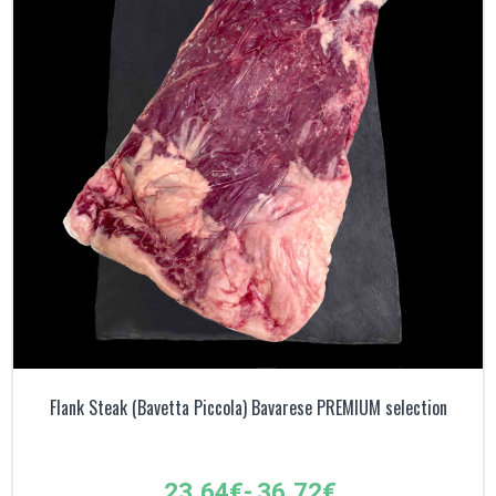
Flank Steak (Bavetta Piccola) Bavarese PREMIUM selection
Fascia
23,64
€
-
36,72
€