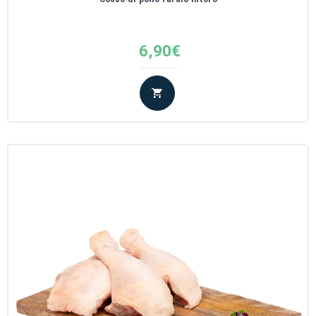
6,90
€