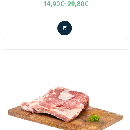
Fascia
14,90
€
-
29,80
€
di
prezzo:
da
14,90€
a
29,80€