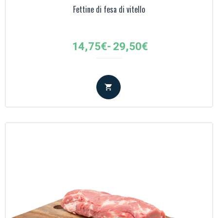
Fettine di fesa di vitello
Fascia
14,75
€
-
29,50
€
di
prezzo:
da
14,75€
a
29,50€