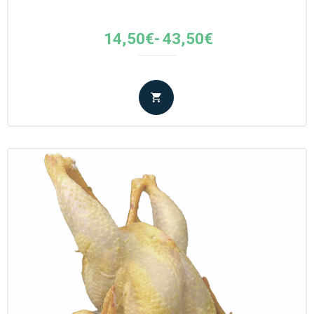
Fascia
14,50
€
-
43,50
€
di
prezzo:
da
14,50€
a
43,50€