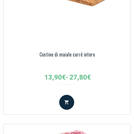
Costine di maiale carré intero
Fascia
13,90
€
-
27,80
€
di
prezzo:
da
13,90€
a
27,80€