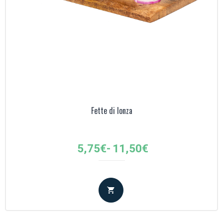
Fette di lonza
Fascia
5,75
€
-
11,50
€
di
prezzo:
da
5,75€
a