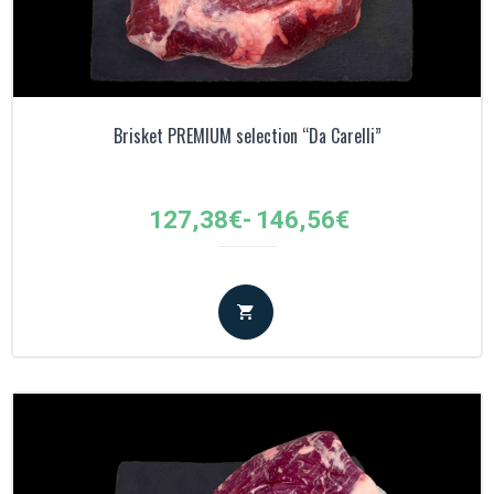
Brisket PREMIUM selection “Da Carelli”
Fascia
127,38
€
-
146,56
€
di
prezzo:
da
127,38€
a
146,56€