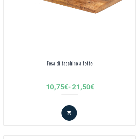
Fesa di tacchino a fette
Fascia
10,75
€
-
21,50
€
di
prezzo:
da
10,75€
a
21,50€