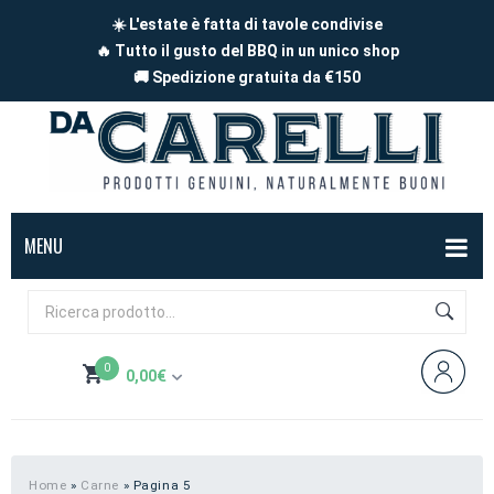
☀️ L'estate è fatta di tavole condivise
🔥 Tutto il gusto del BBQ in un unico shop
🚚 Spedizione gratuita da €150
MENU
BOX
FORMAGGI
0
0,00
€
Mucca
SALUMI
Non hai prodotti nel carrello
Capra
Affettati
CARNE
Pecora
A pezzi
Carne di maiale
BBQ
Home
»
Carne
»
Pagina 5
Subtotale:
0,00
€