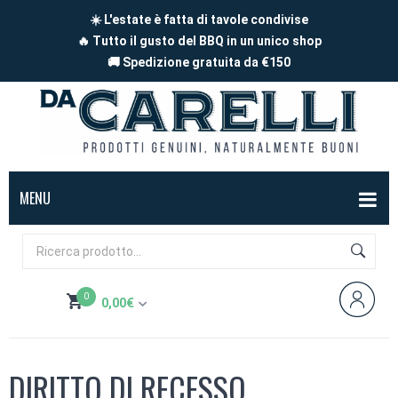
☀️ L'estate è fatta di tavole condivise
🔥 Tutto il gusto del BBQ in un unico shop
🚚 Spedizione gratuita da €150
MENU
BOX
FORMAGGI
0
0,00
€
Mucca
SALUMI
Non hai prodotti nel carrello
Capra
Affettati
CARNE
DIRITTO DI RECESSO
Pecora
A pezzi
Carne di maiale
BBQ
Subtotale:
0,00
€