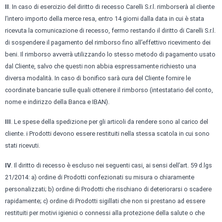
II
. In caso di esercizio del diritto di recesso Carelli S.r.l. rimborserà al cliente
l’intero importo della merce resa, entro 14 giorni dalla data in cui è stata
ricevuta la comunicazione di recesso, fermo restando il diritto di Carelli S.r.l.
di sospendere il pagamento del rimborso fino all’effettivo ricevimento dei
beni. Il rimborso avverrà utilizzando lo stesso metodo di pagamento usato
dal Cliente, salvo che questi non abbia espressamente richiesto una
diversa modalità. In caso di bonifico sarà cura del Cliente fornire le
coordinate bancarie sulle quali ottenere il rimborso (intestatario del conto,
nome e indirizzo della Banca e IBAN).
III
. Le spese della spedizione per gli articoli da rendere sono al carico del
cliente. i Prodotti devono essere restituiti nella stessa scatola in cui sono
stati ricevuti.
IV
. Il diritto di recesso è escluso nei seguenti casi, ai sensi dell’art. 59 d.lgs
21/2014: a) ordine di Prodotti confezionati su misura o chiaramente
personalizzati; b) ordine di Prodotti che rischiano di deteriorarsi o scadere
rapidamente; c) ordine di Prodotti sigillati che non si prestano ad essere
restituiti per motivi igienici o connessi alla protezione della salute o che