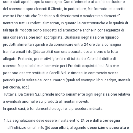
sono stati aperti dopo la consegna. Con riferimento ai casi di esclusione
del recesso sopra elencati il Cliente, in particolare, è informato ed accetta
che tra i Prodotti che “rischiano di deteriorarsi o scadere rapidamente”
rientrano tutti i Prodotti alimentari, in quanto le caratteristiche e le qualità di
tali tipi di Prodotti sono soggetti ad alterazione anche in conseguenza di
una conservazione non appropriata. Qualsiasi segnalazione riguardo
prodotti alimentari quindi è da comunicare entro 24 ore dalla consegna
tramite email
info@dacarelli.it
con una accurata descrizione e le foto
allegate. Pertanto, per motivi igienici e di tutela dei Clienti, il diritto di
recesso è applicabile unicamente per i Prodotti acquistati sul Sito che
possono essere restituiti a Carelli S.r.l. e rimessi in commercio senza
pericoli per la salute dei consumatori (quali ad esempio libri, gadget, utensili
per cucina, ecc.).
Tuttavia, Da Carelli S.r.l. prende molto seriamente ogni segnalazione relativa
a eventuali anomalie sui prodotti alimentari ricevuti.
In questi casi, è fondamentale seguire la procedura indicata:
La segnalazione deve essere inviata
entro 24 ore dalla consegna
all’indirizzo email
info@dacarelli.it
, allegando
descrizione accurata e