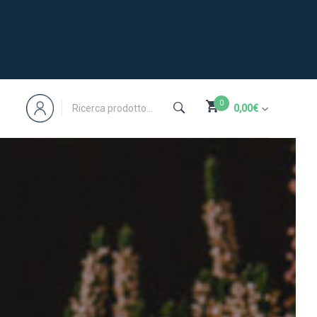
0
0,00
€