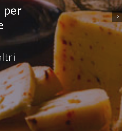
i per
e
ltri