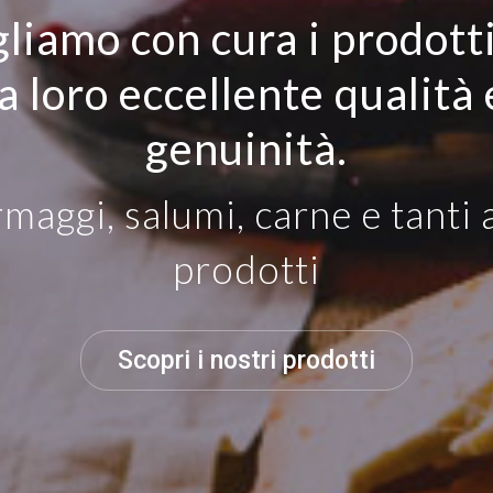
liamo con cura i prodott
la loro eccellente qualità 
genuinità.
maggi, salumi, carne e tanti a
prodotti
Scopri i nostri prodotti