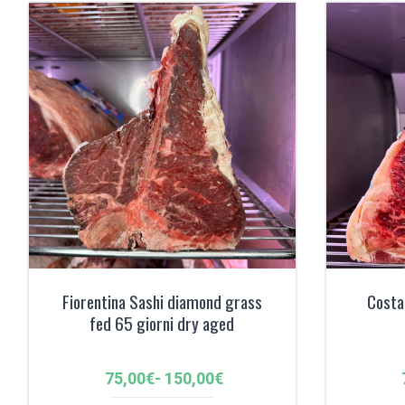
120,00€
Fiorentina Sashi diamond grass
Costa
fed 65 giorni dry aged
Fascia
75,00
€
-
150,00
€
di