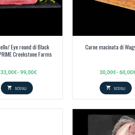
llo/ Eye round di Black
Carne macinata di Wag
PRIME Creekstone Farms
Fascia
Fascia
33,00
€
-
99,00
€
30,00
€
-
60,00
di
di
prezzo:
prezzo
SCEGLI
SCEGLI
da
da
33,00€
30,00€
a
a
99,00€
60,00€