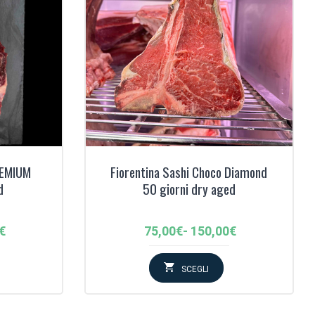
REMIUM
Fiorentina Sashi Choco Diamond
d
50 giorni dry aged
Fascia
€
75,00
€
-
150,00
€
di
:
prezzo:
SCEGLI
da
75,00€
a