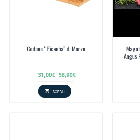
Codone “Picanha” di Manzo
Magate
Angus 
Fascia
31,00
€
-
58,90
€
di
prezzo:
SCEGLI
da
31,00€
a
58,90€