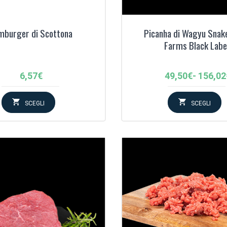
mburger di Scottona
Picanha di Wagyu Snake
Farms Black Labe
Fascia
6,57
€
49,50
€
-
156,02
di
prezzo
SCEGLI
SCEGLI
da
49,50€
a
156,02