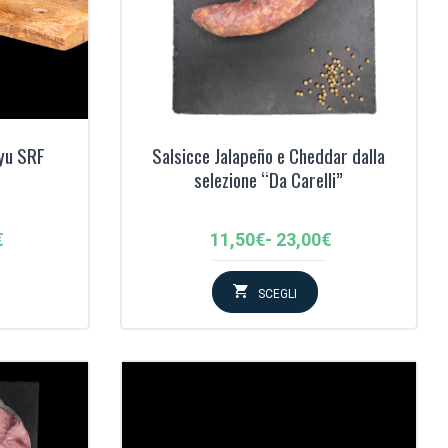
yu SRF
Salsicce Jalapeño e Cheddar dalla
selezione “Da Carelli”
Fascia
€
11,50
€
-
23,00
€
di
:
prezzo:
SCEGLI
da
11,50€
a
23,00€