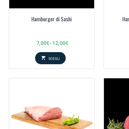
Hamburger di Sashi
Ha
Fascia
7,00
€
-
12,00
€
di
prezzo:
SCEGLI
da
7,00€
a
12,00€