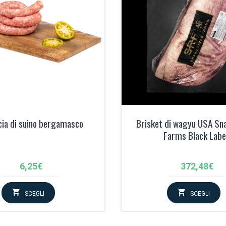
cia di suino bergamasco
Brisket di wagyu USA Sna
Farms Black Labe
6,25
€
372,48
€
SCEGLI
SCEGLI