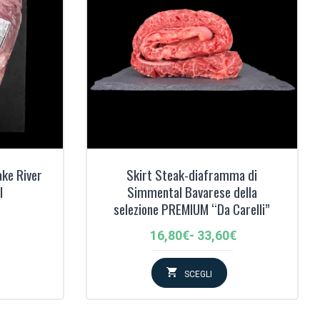
ke River
Skirt Steak-diaframma di
l
Simmental Bavarese della
selezione PREMIUM “Da Carelli”
Fascia
16,80
€
-
33,60
€
di
prezzo:
SCEGLI
da
16,80€
a