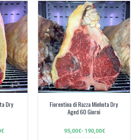
€
150,00€
ta Dry
Fiorentina di Razza Minhota Dry
Aged 60 Giorni
Fascia
0
€
95,00
€
-
190,00
€
di