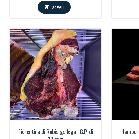
prezzo:
SCEGLI
da
75,00€
a
150,00€
Fiorentina di Rubia gallega I.G.P. di
Hamburg
12 anni