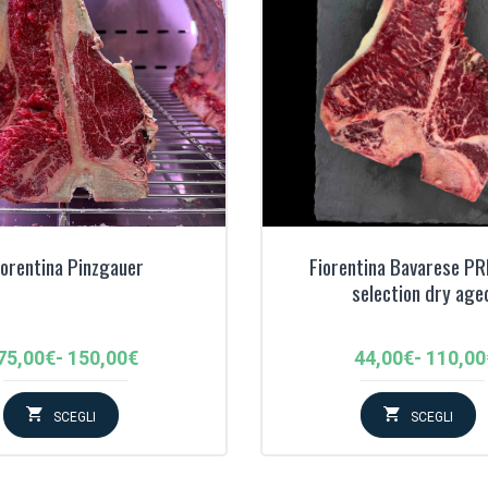
iorentina Pinzgauer
Fiorentina Bavarese P
selection dry age
Fascia
Fascia
75,00
€
-
150,00
€
44,00
€
-
110,00
di
di
prezzo:
prezzo
SCEGLI
SCEGLI
da
da
75,00€
44,00€
a
a