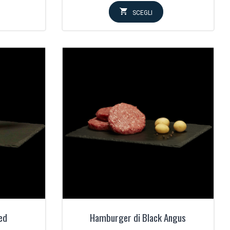
:
prezzo:
SCEGLI
da
€
95,00€
a
€
190,00€
ed
Hamburger di Black Angus