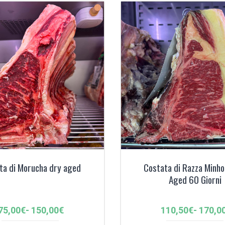
150,00€
110,00
ta di Morucha dry aged
Costata di Razza Minho
Aged 60 Giorni
Fascia
Fascia
75,00
€
-
150,00
€
110,50
€
-
170,0
di
di