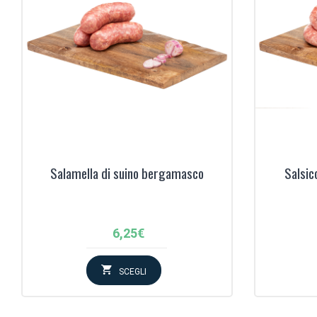
Salamella di suino bergamasco
Salsic
6,25
€
SCEGLI