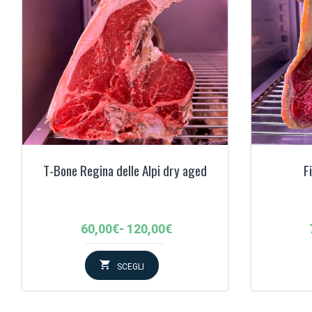
T-Bone Regina delle Alpi dry aged
F
Fascia
60,00
€
-
120,00
€
di
prezzo:
SCEGLI
da
60,00€
a