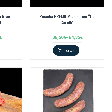
 River
Picanha PREMIUM selection “Da
l
Carelli”
Fascia
€
38,50
€
-
84,35
€
di
:
prezzo:
SCEGLI
da
38,50€
a
€
84,35€