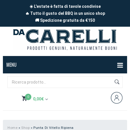
☀️ L'estate è fatta di tavole condivise
🔥 Tutto il gusto del BBQ in un unico shop
🚚 Spedizione gratuita da €150
MENU
BOX
FORMAGGI
0
0,00
€
Mucca
SALUMI
Non hai prodotti nel carrello
Capra
Affettati
CARNE
Pecora
A pezzi
Carne di maiale
BBQ
Home
»
Shop
»
Punta Di Vitello Ripiena
Subtotale:
0,00
€