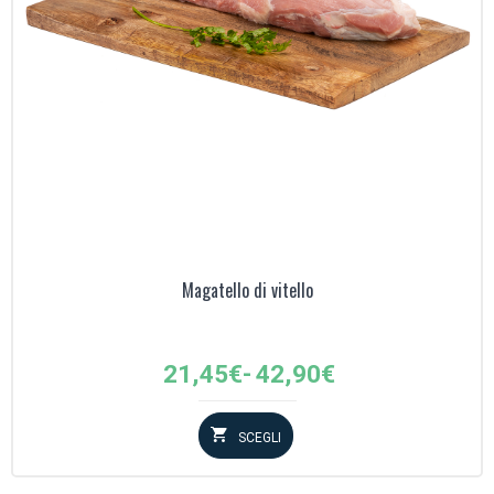
Magatello di vitello
Fascia
21,45
€
-
42,90
€
di
prezzo:
SCEGLI
da
21,45€