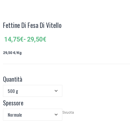
Fettine Di Fesa Di Vitello
Fascia
14,75
€
-
29,50
€
di
prezzo:
29,50 €/Kg
da
14,75€
a
Quantità
29,50€
Spessore
Svuota