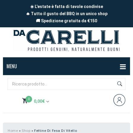
☀️ L'estate è fatta di tavole condivise
🔥 Tutto il gusto del BBQ in un unico shop
🚚 Spedizione gratuita da €150
MENU
BOX
FORMAGGI
0
0,00
€
Mucca
SALUMI
Non hai prodotti nel carrello
Capra
Affettati
CARNE
Pecora
A pezzi
Carne di maiale
BBQ
Home
»
Shop
»
Fettine Di Fesa Di Vitello
Subtotale:
0,00
€