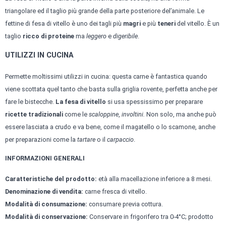
triangolare ed il taglio più grande della parte posteriore del’animale. Le
fettine di fesa di vitello è uno dei tagli più
magri
e più
teneri
del vitello. È un
taglio
ricco di proteine
ma
leggero
e
digeribile
.
UTILIZZI IN CUCINA
Permette moltissimi utilizzi in cucina: questa carne è fantastica quando
viene scottata quel tanto che basta sulla griglia rovente, perfetta anche per
fare le bistecche.
La fesa di vitello
si usa spessissimo per preparare
ricette tradizionali
come le
scaloppine
,
involtini.
Non solo, ma anche può
essere lasciata a crudo e va bene, come il magatello o lo scamone, anche
per preparazioni come la
tartare
o il
carpaccio
.
INFORMAZIONI GENERALI
Caratteristiche del prodotto:
età alla macellazione inferiore a 8 mesi.
Denominazione di vendita:
carne fresca di vitello.
Modalità di consumazione:
consumare previa cottura.
Modalità di conservazione:
Conservare in frigorifero tra 0-4°C; prodotto