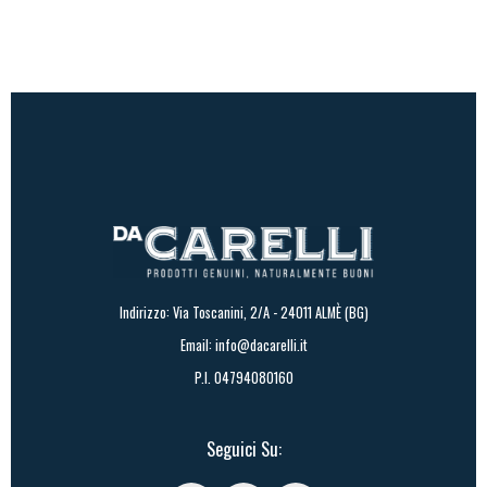
a
42,90€
Indirizzo: Via Toscanini, 2/A - 24011 ALMÈ (BG)
Email:
info@dacarelli.it
P.I. 04794080160
Seguici Su: