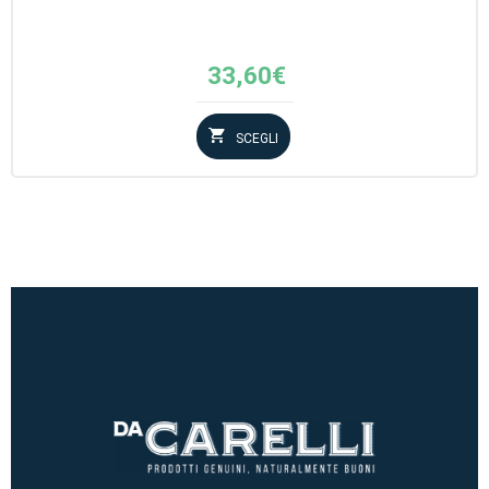
33,60
€
SCEGLI