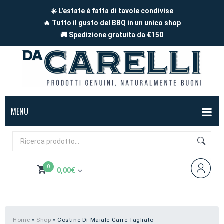
☀️ L'estate è fatta di tavole condivise
🔥 Tutto il gusto del BBQ in un unico shop
🚚 Spedizione gratuita da €150
MENU
BOX
FORMAGGI
0
0,00
€
Mucca
SALUMI
Non hai prodotti nel carrello
Capra
Affettati
CARNE
Pecora
A pezzi
Carne di maiale
BBQ
Home
»
Shop
»
Costine Di Maiale Carré Tagliato
Subtotale:
0,00
€