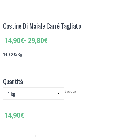
Costine Di Maiale Carré Tagliato
Fascia
14,90
€
-
29,80
€
di
prezzo:
14,90 €/Kg
da
14,90€
a
Quantità
29,80€
Svuota
14,90
€