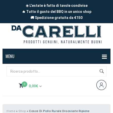
☀️ L'estate è fatta di tavole condivise
🔥 Tutto il gusto del BBQ in un unico shop
🚚 Spedizione gratuita da €150
MENU
BOX
FORMAGGI
0
0,00
€
Mucca
SALUMI
Non hai prodotti nel carrello
Capra
Affettati
CARNE
Pecora
A pezzi
Carne di maiale
BBQ
Home
»
Shop
»
Cosce Di Pollo Rurale Disossate Ripiene
Subtotale:
0,00
€