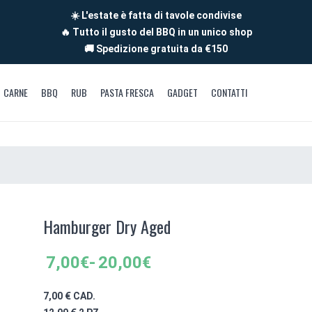
☀️ L'estate è fatta di tavole condivise
🔥 Tutto il gusto del BBQ in un unico shop
🚚 Spedizione gratuita da €150
CARNE
BBQ
RUB
PASTA FRESCA
GADGET
CONTATTI
Hamburger Dry Aged
Fascia
7,00
€
-
20,00
€
di
prezzo:
7,00 € CAD.
da