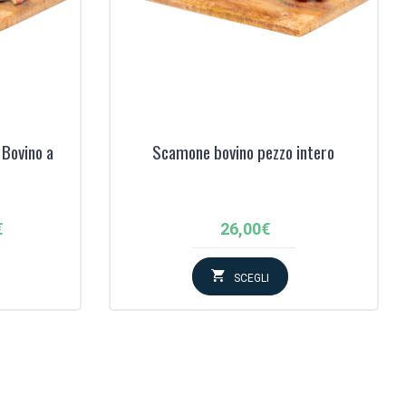
 Bovino a
Scamone bovino pezzo intero
€
26,00
€
:
SCEGLI