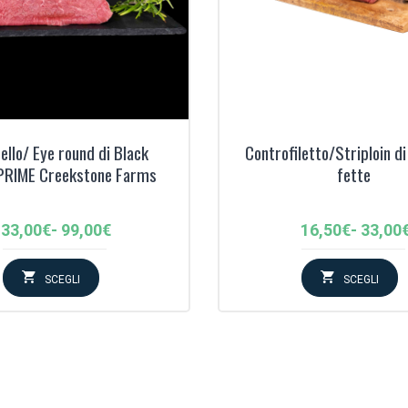
llo/ Eye round di Black
Controfiletto/Striploin di
PRIME Creekstone Farms
fette
Fascia
Fascia
33,00
€
-
99,00
€
16,50
€
-
33,00
di
di
prezzo:
prezzo
SCEGLI
SCEGLI
da
da
33,00€
16,50€
a
a
99,00€
33,00€