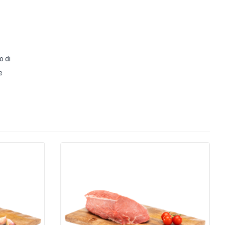
o di
e