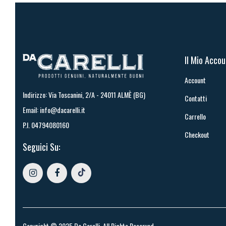
Il Mio Acco
Account
Indirizzo: Via Toscanini, 2/A - 24011 ALMÈ (BG)
Contatti
Email:
info@dacarelli.it
Carrello
P.I. 04794080160
Checkout
Seguici Su:
Copyright © 2025
Da Carelli
, All Rights Reserved.