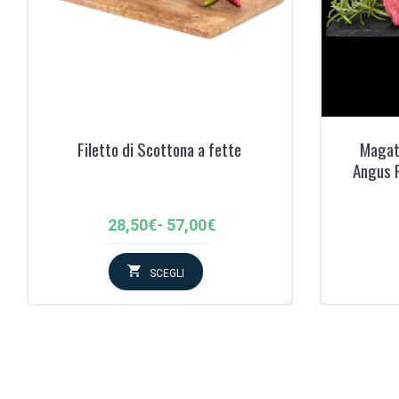
‹
Filetto di Scottona a fette
Magate
Angus 
Fascia
28,50
€
-
57,00
€
di
prezzo:
SCEGLI
da
28,50€
a
57,00€