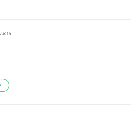
vuota
O