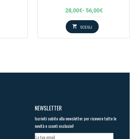
Fascia
28,00
€
-
56,00
€
di
prezzo:
SCEGLI
da
28,00€
a
56,00€
NEWSLETTER
Iscriviti subito alla newsletter per ricevere tutte le
novità e sconti esclusivi!