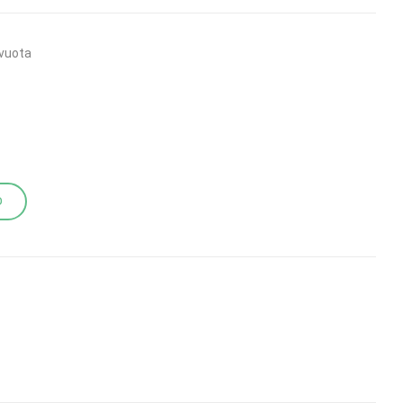
vuota
O