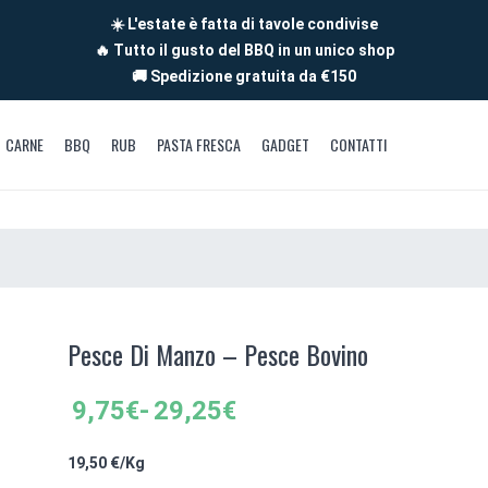
☀️ L'estate è fatta di tavole condivise
🔥 Tutto il gusto del BBQ in un unico shop
🚚 Spedizione gratuita da €150
CARNE
BBQ
RUB
PASTA FRESCA
GADGET
CONTATTI
Pesce Di Manzo – Pesce Bovino
Fascia
9,75
€
-
29,25
€
di
prezzo:
19,5
0 €/Kg
da