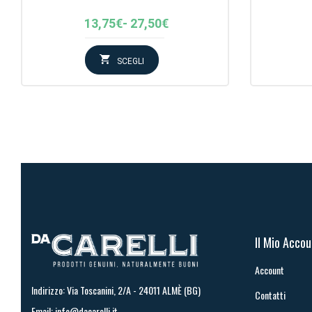
Fascia
13,75
€
-
27,50
€
di
prezzo:
SCEGLI
da
13,75€
a
27,50€
Il Mio Acco
Account
Indirizzo: Via Toscanini, 2/A - 24011 ALMÈ (BG)
Contatti
Email:
info@dacarelli.it