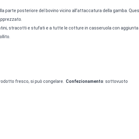
lla parte posteriore del bovino vicino all’attaccatura della gamba. Que
 apprezzato.
ni, stracotti e stufati e a tutte le cotture in casseruola con aggiunta 
llito.
prodotto fresco, si può congelare.
Confezionamento
: sottovuoto