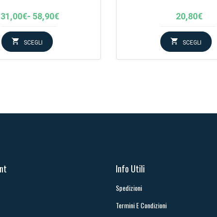
Fascia
31,00
€
-
58,90
€
20,80
€
di
prezzo:
SCEGLI
SCEGLI
da
31,00€
a
58,90€
unt
Info Utili
Spedizioni
Termini E Condizioni