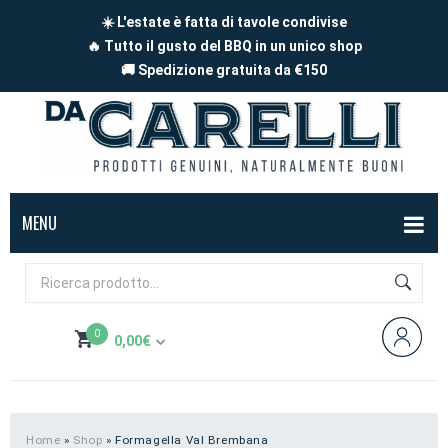
☀️ L'estate è fatta di tavole condivise
🔥 Tutto il gusto del BBQ in un unico shop
🚚 Spedizione gratuita da €150
MENU
BOX
FORMAGGI
0
0,00
€
Mucca
SALUMI
Non hai prodotti nel carrello
Capra
Affettati
CARNE
Pecora
A pezzi
Carne di maiale
BBQ
Home
»
Shop
»
Formagella Val Brembana
Subtotale:
0,00
€