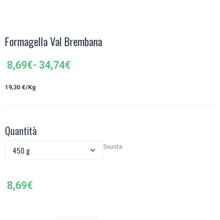
Formagella Val Brembana
Fascia
8,69
€
-
34,74
€
di
prezzo:
19,30 €/Kg
da
8,69€
a
Quantità
34,74€
Svuota
8,69
€