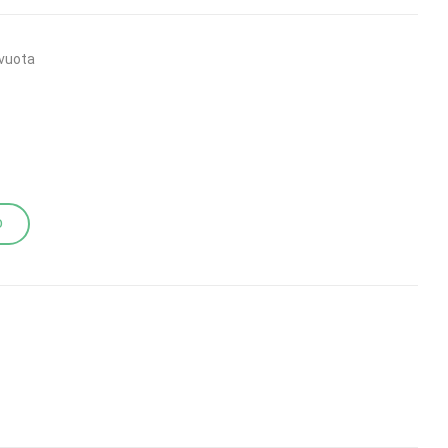
vuota
O