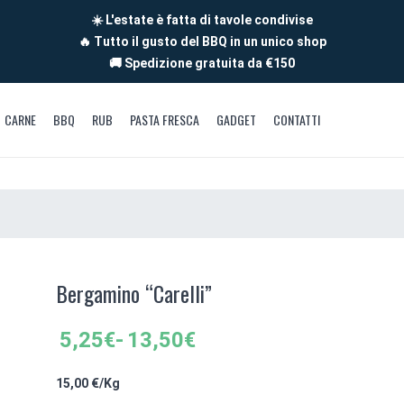
☀️ L'estate è fatta di tavole condivise
🔥 Tutto il gusto del BBQ in un unico shop
🚚 Spedizione gratuita da €150
CARNE
BBQ
RUB
PASTA FRESCA
GADGET
CONTATTI
Bergamino “Carelli”
Fascia
5,25
€
-
13,50
€
di
prezzo:
15,00 €/Kg
da