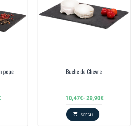
n pepe
Buche de Chevre
Fascia
€
10,47
€
-
29,90
€
di
:
prezzo:
SCEGLI
da
10,47€
a
29,90€