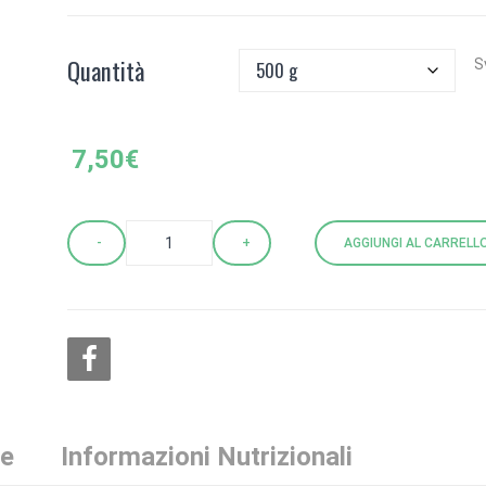
5,25€
a
Quantità
S
13,50€
7,50
€
AGGIUNGI AL CARRELL
Quantity
ve
Informazioni Nutrizionali