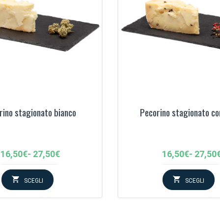
rino stagionato bianco
Pecorino stagionato co
Fascia
Fascia
16,50
€
-
27,50
€
16,50
€
-
27,50
di
di
prezzo:
prezzo
SCEGLI
SCEGLI
da
da
16,50€
16,50€
a
a
27,50€
27,50€