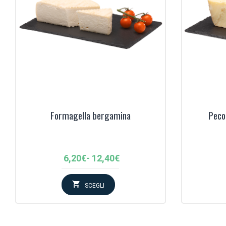
‹
Formagella bergamina
Peco
Fascia
6,20
€
-
12,40
€
di
prezzo:
SCEGLI
da
6,20€
a
12,40€