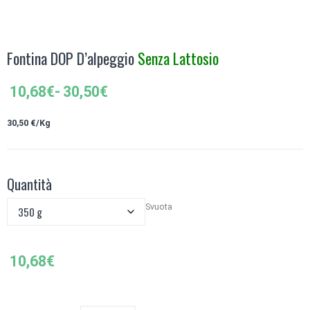
Fontina DOP D’alpeggio
Senza Lattosio
Fascia
10,68
€
-
30,50
€
di
prezzo:
30,50 €/Kg
da
10,68€
a
Quantità
30,50€
Svuota
10,68
€