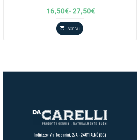
Fascia
16,50
€
-
27,50
€
di
prezzo:
SCEGLI
da
16,50€
a
27,50€
Indirizzo: Via Toscanini, 2/A - 24011 ALMÈ (BG)