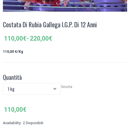
Costata Di Rubia Gallega I.G.P. Di 12 Anni
Fascia
110,00
€
-
220,00
€
di
prezzo:
110,0
0 €/Kg
da
110,00€
a
Quantità
220,00€
Svuota
110,00
€
Availability:
2 Disponibili