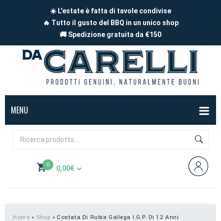
☀️ L'estate è fatta di tavole condivise
🔥 Tutto il gusto del BBQ in un unico shop
🚚 Spedizione gratuita da €150
MENU
BOX
FORMAGGI
0
0,00
€
Mucca
SALUMI
Non hai prodotti nel carrello
Capra
Affettati
CARNE
Pecora
A pezzi
Carne di maiale
BBQ
Home
»
Shop
»
Costata Di Rubia Gallega I.G.P. Di 12 Anni
Subtotale:
0,00
€