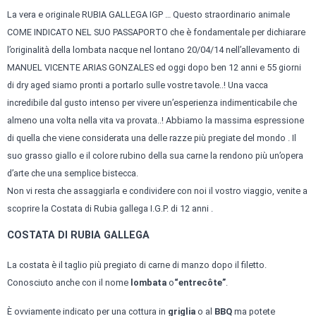
La vera e originale RUBIA GALLEGA IGP … Questo straordinario animale
COME INDICATO NEL SUO PASSAPORTO che è fondamentale per dichiarare
l’originalità della lombata nacque nel lontano 20/04/14 nell’allevamento di
MANUEL VICENTE ARIAS GONZALES ed oggi dopo ben 12 anni e 55 giorni
di dry aged siamo pronti a portarlo sulle vostre tavole..! Una vacca
incredibile dal gusto intenso per vivere un’esperienza indimenticabile che
almeno una volta nella vita va provata..! Abbiamo la massima espressione
di quella che viene considerata una delle razze più pregiate del mondo . Il
suo grasso giallo e il colore rubino della sua carne la rendono più un’opera
d’arte che una semplice bistecca.
Non vi resta che assaggiarla e condividere con noi il vostro viaggio, venite a
scoprire la Costata di Rubia gallega I.G.P. di 12 anni .
COSTATA DI RUBIA GALLEGA
La costata è il taglio più pregiato di carne di manzo dopo il filetto.
Conosciuto anche con il nome
lombata
o
“entrecôte”
.
È ovviamente indicato per una cottura in
griglia
o al
BBQ
ma potete