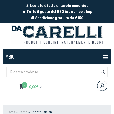
☀️ L'estate è fatta di tavole condivise
🔥 Tutto il gusto del BBQ in un unico shop
🚚 Spedizione gratuita da €150
MENU
BOX
FORMAGGI
0
0,00
€
Mucca
SALUMI
Non hai prodotti nel carrello
Capra
Affettati
CARNE
Pecora
A pezzi
Carne di maiale
BBQ
Home
»
Carne
»
I Nostri Ripieni
Subtotale:
0,00
€