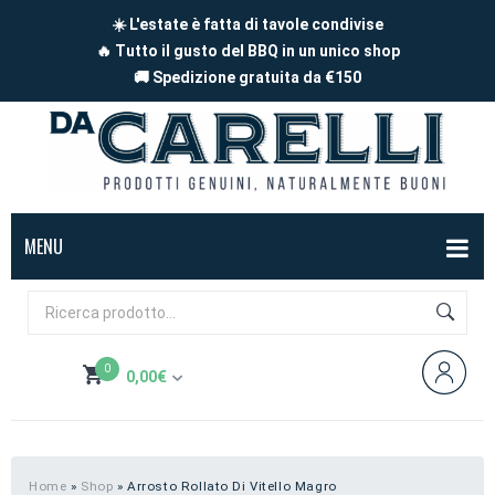
☀️ L'estate è fatta di tavole condivise
🔥 Tutto il gusto del BBQ in un unico shop
🚚 Spedizione gratuita da €150
MENU
BOX
FORMAGGI
0
0,00
€
Mucca
SALUMI
Non hai prodotti nel carrello
Capra
Affettati
CARNE
Pecora
A pezzi
Carne di maiale
BBQ
Home
»
Shop
»
Arrosto Rollato Di Vitello Magro
Subtotale:
0,00
€