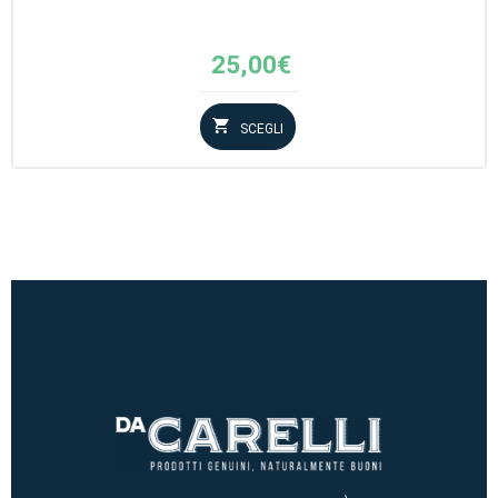
25,00
€
SCEGLI