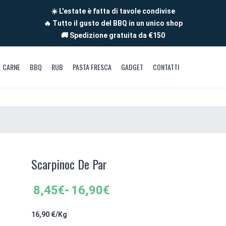
☀️ L'estate è fatta di tavole condivise
🔥 Tutto il gusto del BBQ in un unico shop
🚚 Spedizione gratuita da €150
CARNE
BBQ
RUB
PASTA FRESCA
GADGET
CONTATTI
Scarpinoc De Par
Fascia
8,45
€
-
16,90
€
di
prezzo:
16,90
€/Kg
da