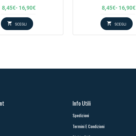
Fascia
Fascia
8,45
€
-
16,90
€
8,45
€
-
16,90
€
di
di
prezzo:
prezzo
SCEGLI
SCEGLI
da
da
8,45€
8,45€
a
a
16,90€
16,90€
unt
Info Utili
Spedizioni
Termini E Condizioni