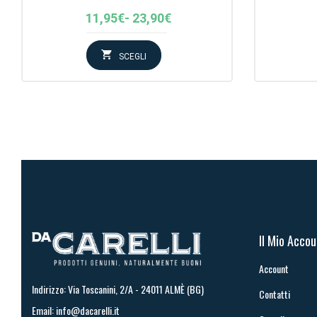
Fascia
11,95
€
-
23,90
€
di
prezzo:
SCEGLI
da
11,95€
a
23,90€
Il Mio Acco
Account
Indirizzo: Via Toscanini, 2/A - 24011 ALMÈ (BG)
Contatti
Email:
info@dacarelli.it