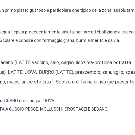
 un primo piatto gustoso e particolare che tipico della zona, assoluta
 acqua tiepida precedentemente salata, portare ad ebollizione e cuocer
Scolare e condire con formaggio grana, burro annerito e salvia.
dano (LATTE vaccino, sale, caglio, lisozima-proteina estratta
qua), LATTE, UOVA, BURRO (LATTE), prezzemolo, sale, aglio, spez
o, macis, anice stellato ). Spolvero di farina di riso (se presente
 di GRANO duro, acqua, UOVA.
TTA A GUSCIO, PESCE, MOLLUSCHI, CROSTACEI E SEDANO.