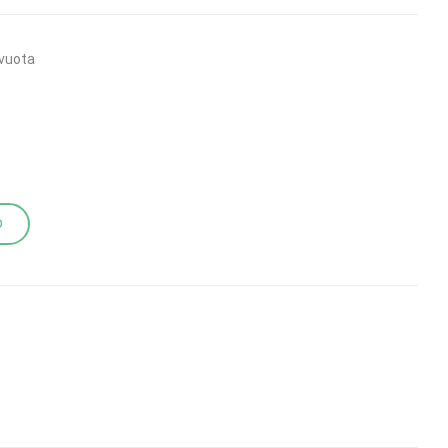
vuota
O