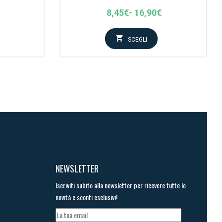
Fascia
8,45
€
-
16,90
€
di
:
prezzo:
SCEGLI
da
8,45€
a
16,90€
NEWSLETTER
Iscriviti subito alla newsletter per ricevere tutte le
novità e sconti esclusivi!