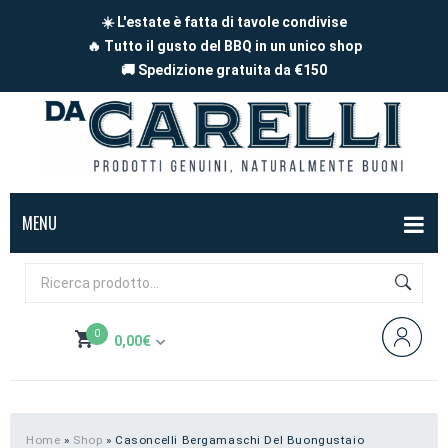
☀️ L'estate è fatta di tavole condivise
🔥 Tutto il gusto del BBQ in un unico shop
🚚 Spedizione gratuita da €150
MENU
BOX
FORMAGGI
0
0,00
€
Mucca
SALUMI
Non hai prodotti nel carrello
Capra
Affettati
CARNE
Pecora
A pezzi
Carne di maiale
BBQ
Home
»
Shop
»
Casoncelli Bergamaschi Del Buongustaio
Subtotale:
0,00
€