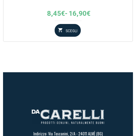
Fascia
8,45
€
-
16,90
€
di
prezzo:
SCEGLI
da
8,45€
a
16,90€
Indirizzo: Via Toscanini, 2/A - 24011 ALMÈ (BG)