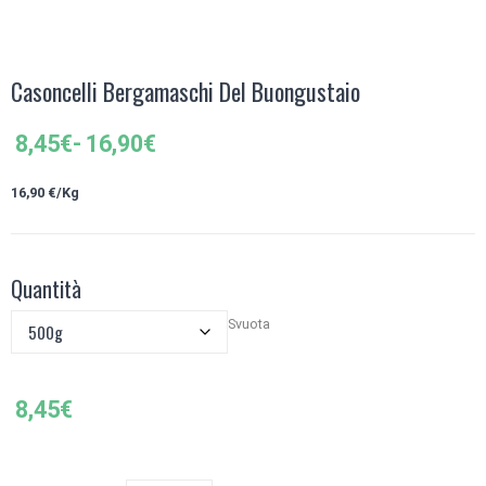
Casoncelli Bergamaschi Del Buongustaio
Fascia
8,45
€
-
16,90
€
di
prezzo:
16,90
€/Kg
da
8,45€
a
Quantità
16,90€
Svuota
8,45
€