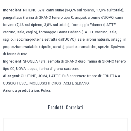
Ingredienti
RIPIENO 52%: carni suine (34,6% sul ripieno, 17,9% sul totale),
pangrattato (farina di GRANO tenero tipo 0, acqua), albume d’UOVO, carni
bovine (7,4% sul ripieno, 3,8% sul totale), formaggio Edamer (LATTE
vaccino, sale, caglio), formaggio Grana Padano (LATTE vaccino, sale,
caglio, lisozima-proteina estratta dall’UOVO), sale, aromi naturali, ortaggi in
proporzione variabile (cipolle, carote), piante aromatiche, spezie. Spolvero
di farina di riso.
Ingredienti
SFOGLIA 48%: semola di GRANO duro, farina di GRANO tenero
tipo 00, UOVA, acqua, farina di grano saraceno.
Allergeni:
GLUTINE, UOVA, LATTE. Può contenere tracce di: FRUTTA A
GUSCIO, PESCE, MOLLUSCHI, CROSTACEI E SEDANO.
Azienda produttrice:
Poker.
Prodotti Correlati