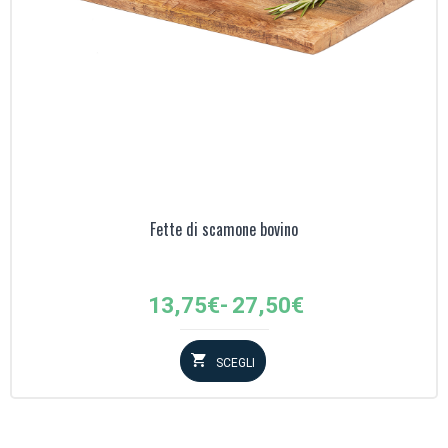
Fette di scamone bovino
Fascia
13,75
€
-
27,50
€
di
prezzo:
SCEGLI
da
13,75€
a