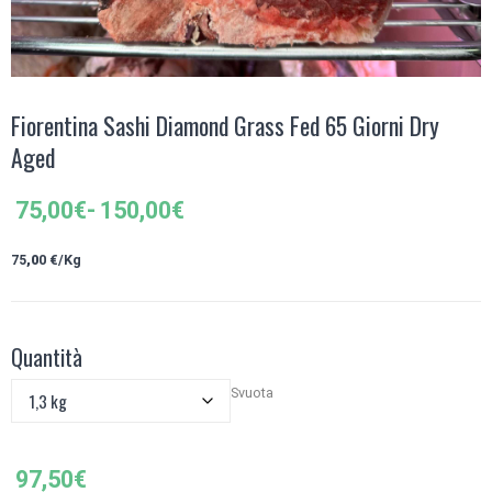
Fiorentina Sashi Diamond Grass Fed 65 Giorni Dry
Aged
Fascia
75,00
€
-
150,00
€
di
prezzo:
75
,0
0 €/Kg
da
75,00€
a
Quantità
150,00€
Svuota
97,50
€