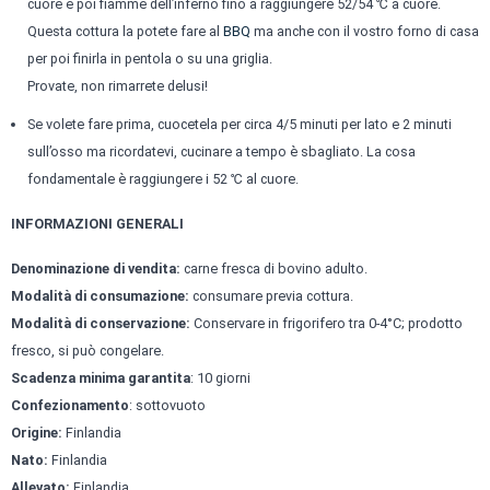
cuore e poi fiamme dell’inferno fino a raggiungere 52/54 ℃ a cuore.
Questa cottura la potete fare al
BBQ
ma anche con il vostro forno di casa
per poi finirla in pentola o su una griglia.
Provate, non rimarrete delusi!
Se volete fare prima, cuocetela per circa 4/5 minuti per lato e 2 minuti
sull’osso ma ricordatevi, cucinare a tempo è sbagliato. La cosa
fondamentale è raggiungere i 52 ℃ al cuore.
INFORMAZIONI GENERALI
Denominazione di vendita:
carne fresca di bovino adulto.
Modalità di consumazione:
consumare previa cottura.
Modalità di conservazione:
Conservare in frigorifero tra 0-4°C; prodotto
fresco, si può congelare.
Scadenza minima garantita
: 10 giorni
Confezionamento
: sottovuoto
Origine:
Finlandia
Nato:
Finlandia
Allevato:
Finlandia