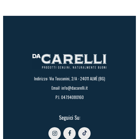
27,50€
Indirizzo: Via Toscanini, 2/A - 24011 ALMÈ (BG)
Email:
info@dacarelli.it
P.I. 04794080160
Seguici Su: