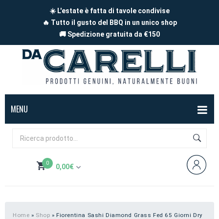
☀️ L'estate è fatta di tavole condivise
🔥 Tutto il gusto del BBQ in un unico shop
🚚 Spedizione gratuita da €150
MENU
BOX
FORMAGGI
0
0,00
€
Mucca
SALUMI
Non hai prodotti nel carrello
Capra
Affettati
CARNE
Pecora
A pezzi
Carne di maiale
BBQ
Home
»
Shop
»
Fiorentina Sashi Diamond Grass Fed 65 Giorni Dry
Subtotale:
0,00
€