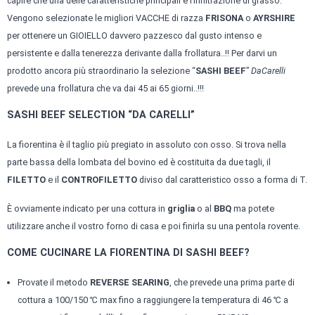
capire che una delle caratteristiche principali è l’infiltrazione di grasso.
Vengono selezionate le migliori VACCHE di razza
FRISONA
o
AYRSHIRE
per ottenere un GIOIELLO davvero pazzesco dal gusto intenso e
persistente e dalla tenerezza derivante dalla frollatura..!! Per darvi un
prodotto ancora più straordinario la selezione “
SASHI BEEF
”
DaCarelli
prevede una frollatura che va dai 45 ai 65 giorni..!!!
SASHI BEEF SELECTION “DA CARELLI”
La fiorentina è il taglio più pregiato in assoluto con osso. Si trova nella
parte bassa della lombata del bovino ed è costituita da due tagli, il
FILETTO
e il
CONTROFILETTO
diviso dal caratteristico osso a forma di T.
È ovviamente indicato per una cottura in
griglia
o al
BBQ
ma potete
utilizzare anche il vostro forno di casa e poi finirla su una pentola rovente.
COME CUCINARE LA FIORENTINA DI SASHI BEEF?
Provate il metodo
REVERSE SEARING
, che prevede una prima parte di
cottura a 100/150 ℃ max fino a raggiungere la temperatura di 46 ℃ a