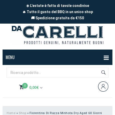
☀️ L'estate è fatta di tavole condivise
🔥 Tutto il gusto del BBQ in un unico shop
🚚 Spedizione gratuita da €150
MENU
BOX
FORMAGGI
0
0,00
€
Mucca
SALUMI
Non hai prodotti nel carrello
Capra
Affettati
CARNE
Pecora
A pezzi
Carne di maiale
BBQ
Home
»
Shop
»
Fiorentina Di Razza Minhota Dry Aged 60 Giorni
Subtotale:
0,00
€