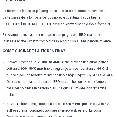
La fiorentina è il taglio più pregiato in assoluto con osso. Si trova nella
parte bassa della lombata del bovino ed è costituita da due tagli, il
FILETTO
e il
CONTROFILETTO
, divisi dal caratteristico osso a forma di T.
È ovviamente indicata per una cottura in
griglia
o al
BBQ
, ma potete
utilizzare anche il vostro forno di casa e poi finirla su una pentola rovente.
COME CUCINARE LA FIORENTINA?
Provate il metodo
REVERSE SEARING
, che prevede una prima parte di
cottura a
100/150 ℃ max
fino a raggiungere la temperatura di
46 ℃ al
cuore
e poi una rosolatura intensa fino a raggiungere
52/54 ℃ al cuore
.
Questa cottura la potete fare al
BBQ
, ma anche con il vostro forno di
casa per poi finirla in pentola o su una griglia. Provate, non rimarrete
delusi.
Se volete fare prima, cuocetela per circa
4/5 minuti per lato
e
2 minuti
sull’osso
, ma ricordatevi: cucinare a tempo è sbagliato. La cosa
fondamentale è raggiungere i
52 ℃ al cuore
.