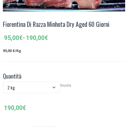
Fiorentina Di Razza Minhota Dry Aged 60 Giorni
Fascia
95,00
€
-
190,00
€
di
prezzo:
95,0
0 €/Kg
da
95,00€
a
Quantità
190,00€
Svuota
190,00
€