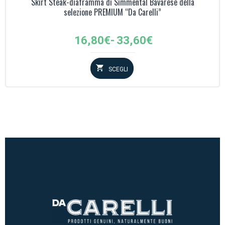
Skirt Steak-diaframma di Simmental Bavarese della
selezione PREMIUM “Da Carelli”
Fascia
16,80
€
-
33,60
€
di
prezzo:
SCEGLI
da
16,80€
a
33,60€