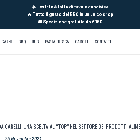
☀️ L'estate è fatta di tavole condivise
🔥 Tutto il gusto del BBQ in un unico shop
🚚 Spedizione gratuita da €150
CARNE
BBQ
RUB
PASTA FRESCA
GADGET
CONTATTI
DA CARELLI: UNA SCELTA AL “TOP” NEL SETTORE DEI PRODOTTI ALIM
25 Novembre 2021