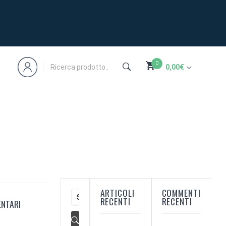
0
0,00
€
ARTICOLI
COMMENTI
RECENTI
RECENTI
ENTARI
M