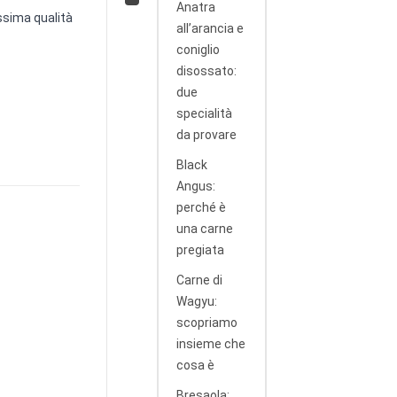
Anatra
2
assima qualità
all’arancia e
G
coniglio
2
disossato:
due
N
specialità
2
da provare
Black
Angus:
perché è
una carne
pregiata
Carne di
Wagyu:
scopriamo
insieme che
cosa è
Bresaola: