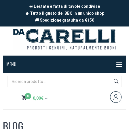
☀️ L'estate è fatta di tavole condivise
🔥 Tutto il gusto del BBQ in un unico shop
🚚 Spedizione gratuita da €150
MENU
BOX
FORMAGGI
0
0,00
€
Mucca
SALUMI
Non hai prodotti nel carrello
Capra
Affettati
CARNE
BLOG
Pecora
A pezzi
Carne di maiale
BBQ
Subtotale:
0,00
€