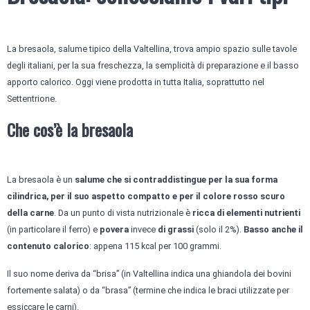
La bresaola, salume tipico della Valtellina, trova ampio spazio sulle tavole
degli italiani, per la sua freschezza, la semplicità di preparazione e il basso
apporto calorico. Oggi viene prodotta in tutta Italia, soprattutto nel
Settentrione.
Che cos’è la bresaola
La bresaola è un
salume che si contraddistingue per la sua forma
cilindrica, per il suo aspetto compatto e per il colore rosso scuro
della carne
. Da un punto di vista nutrizionale è
ricca di elementi nutrienti
(in particolare il ferro) e
povera
invece
di grassi
(solo il 2%).
Basso anche il
contenuto calorico
: appena 115 kcal per 100 grammi.
Il suo nome deriva da “brisa” (in Valtellina indica una ghiandola dei bovini
fortemente salata) o da “brasa” (termine che indica le braci utilizzate per
essiccare le carni).