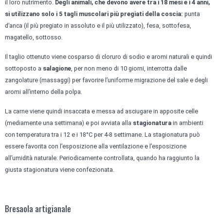
il loro nutrimento.
Degli animali, che devono avere tra i 18 mesi e i 4 anni,
si utilizzano solo i 5 tagli muscolari più pregiati della coscia:
punta
d’anca (il più pregiato in assoluto e il più utilizzato), fesa, sottofesa,
magatello, sottosso.
Il taglio ottenuto viene cosparso di cloruro di sodio e aromi naturali e quindi
sottoposto a
salagione
, per non meno di 10 giorni, interrotta dalle
zangolature (massaggi) per favorire l’uniforme migrazione del sale e degli
aromi all’interno della polpa.
La carne viene quindi insaccata e messa ad asciugare in apposite celle
(mediamente una settimana) e poi avviata alla
stagionatura
in ambienti
con temperatura tra i 12 e i 18°C per 4-8 settimane. La stagionatura può
essere favorita con l’esposizione alla ventilazione e l’esposizione
all’umidità naturale. Periodicamente controllata, quando ha raggiunto la
giusta stagionatura viene confezionata.
Bresaola artigianale