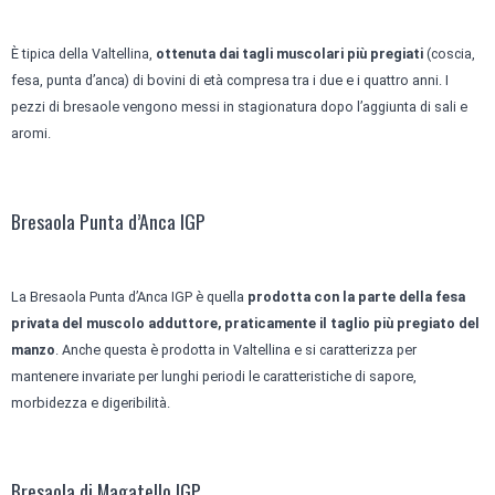
È tipica della Valtellina,
ottenuta dai tagli muscolari più pregiati
(coscia,
fesa, punta d’anca) di bovini di età compresa tra i due e i quattro anni. I
pezzi di bresaole vengono messi in stagionatura dopo l’aggiunta di sali e
aromi.
Bresaola Punta d’Anca IGP
La Bresaola Punta d’Anca IGP è quella
prodotta con la parte della fesa
privata del muscolo adduttore, praticamente il taglio più pregiato del
manzo
. Anche questa è prodotta in Valtellina e si caratterizza per
mantenere invariate per lunghi periodi le caratteristiche di sapore,
morbidezza e digeribilità.
Bresaola di Magatello IGP