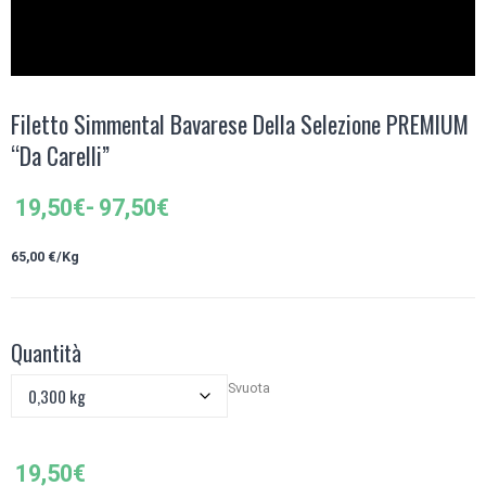
Filetto Simmental Bavarese Della Selezione PREMIUM
“Da Carelli”
Fascia
19,50
€
-
97,50
€
di
prezzo:
65,00 €/Kg
da
19,50€
a
Quantità
97,50€
Svuota
19,50
€