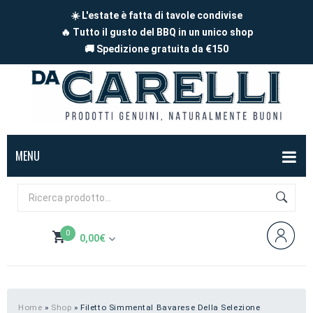
☀️ L'estate è fatta di tavole condivise
🔥 Tutto il gusto del BBQ in un unico shop
🚚 Spedizione gratuita da €150
MENU
BOX
FORMAGGI
0
0,00
€
Mucca
SALUMI
Non hai prodotti nel carrello
Capra
Affettati
CARNE
Pecora
A pezzi
Carne di maiale
BBQ
Home
»
Shop
»
Filetto Simmental Bavarese Della Selezione
Subtotale:
0,00
€