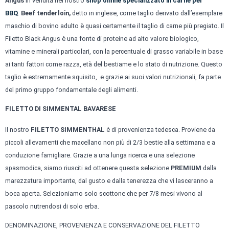
Angus
in vendita nel nostro
shop online specializzato in carne per
BBQ
.
Beef tenderloin,
detto in inglese, come taglio derivato dall’esemplare
maschio di bovino adulto è quasi certamente il taglio di carne più pregiato. Il
Filetto Black Angus è una fonte di proteine ad alto valore biologico,
vitamine e minerali particolari, con la percentuale di grasso variabile in base
ai tanti fattori come razza, età del bestiame e lo stato di nutrizione. Questo
taglio è estremamente squisito, e grazie ai suoi valori nutrizionali, fa parte
del primo gruppo fondamentale degli alimenti.
FILETTO DI SIMMENTAL BAVARESE
Il nostro
FILETTO SIMMENTHAL
è di provenienza tedesca. Proviene da
piccoli allevamenti che macellano non più di 2/3 bestie alla settimana e a
conduzione famigliare. Grazie a una lunga ricerca e una selezione
spasmodica, siamo riusciti ad ottenere questa selezione
PREMIUM
dalla
marezzatura importante, dal gusto e dalla tenerezza che vi lasceranno a
boca aperta. Selezioniamo solo scottone che per 7/8 mesi vivono al
pascolo nutrendosi di solo erba.
DENOMINAZIONE, PROVENIENZA E CONSERVAZIONE DEL FILETTO