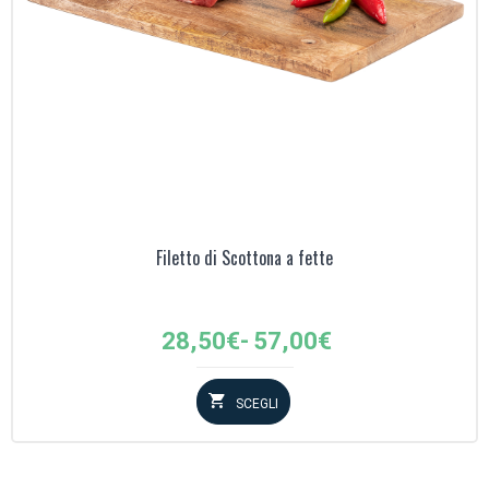
Filetto di Scottona a fette
Fascia
28,50
€
-
57,00
€
di
prezzo:
SCEGLI
da
28,50€
a