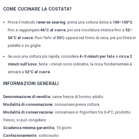
COME CUCINARE LA COSTATA?
Prova il metodo
reverse searing
: prima una cottura dolce a
100–150°C
fino a raggiungere
46°C al cuore
, poi una rosolatura intensa fino a
52–
54°C al cuore
. Puoi farlo al
BBQ
oppure nel forno di casa, per poi finire in
padella o su griglia.
Se vuoi una cottura più rapida, considera
4–5 minuti per lato
e
circa 2
minuti sull’osso
. Nota: i minuti sono indicativi, la cosa fondamentale è
arrivare a
52°C al cuore
.
INFORMAZIONI GENERALI
Denominazione di vendita:
carne fresca di bovino adulto.
Modalità di consumazione:
consumare previa cottura.
Modalità di conservazione:
conservare in frigorifero tra 0-4°C; prodotto
fresco, si può congelare.
Scadenza minima garantita:
10 giorni
Confezionamento:
sottovuoto