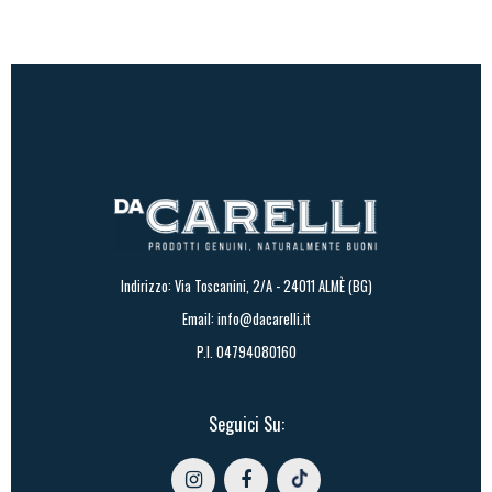
57,00€
Indirizzo: Via Toscanini, 2/A - 24011 ALMÈ (BG)
Email:
info@dacarelli.it
P.I. 04794080160
Seguici Su: