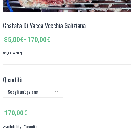
Costata Di Vacca Vecchia Galiziana
Fascia
85,00
€
-
170,00
€
di
prezzo:
85,0
0 €/Kg
da
85,00€
a
Quantità
170,00€
170,00
€
Availability:
Esaurito