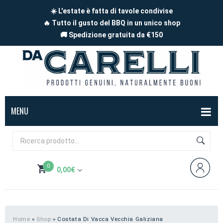
☀️ L'estate è fatta di tavole condivise
🔥 Tutto il gusto del BBQ in un unico shop
🚚 Spedizione gratuita da €150
MENU
BOX
FORMAGGI
0
0,00
€
Mucca
SALUMI
Non hai prodotti nel carrello
Capra
Affettati
CARNE
Pecora
A pezzi
Carne di maiale
BBQ
Home
»
Shop
»
Costata Di Vacca Vecchia Galiziana
Subtotale:
0,00
€