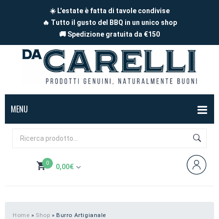
☀️ L'estate è fatta di tavole condivise
🔥 Tutto il gusto del BBQ in un unico shop
🚚 Spedizione gratuita da €150
MENU
BOX
FORMAGGI
0
0,00
€
Mucca
SALUMI
Non hai prodotti nel carrello
Capra
Affettati
CARNE
Pecora
A pezzi
Carne di maiale
BBQ
Home
»
Shop
»
Burro Artigianale
Subtotale:
0,00
€