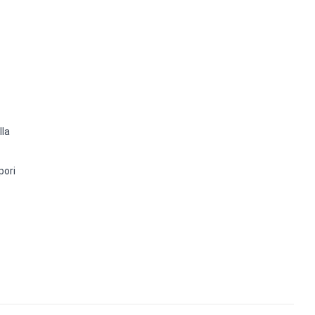
lla
pori