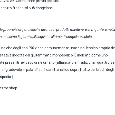
AGYU A5. Consumare previa cottura.
prodotto fresco, si può congelare.
 proprietà organolettiche dei nostri prodotti, mantenere in frigorifero nella
 massimo 5 giorni dall’acquisto; altrimenti congelare subito.
mine che dagli anni ’90 viene comunemente usato nel lessico proprio de
e gustativa indotta dal glutammato monosodico. È indicato come uno
zate presenti nel cavo orale umano (affiancato ai tradizionali quattro sa
 “gradevole al palato” ed è caratteristico soprattutto dei brodi, degli
kipedia
).
ostro shop