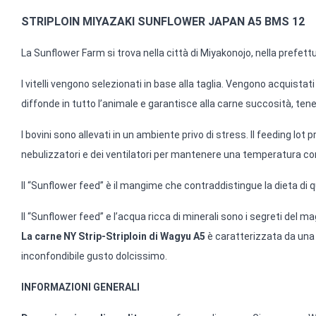
STRIPLOIN MIYAZAKI SUNFLOWER JAPAN A5 BMS 12
La Sunflower Farm si trova nella città di Miyakonojo, nella prefet
I vitelli vengono selezionati in base alla taglia. Vengono acquistati
diffonde in tutto l’animale e garantisce alla carne succosità, tene
I bovini sono allevati in un ambiente privo di stress. Il feeding lot 
nebulizzatori e dei ventilatori per mantenere una temperatura con
Il “Sunflower feed” è il mangime che contraddistingue la dieta di 
Il “Sunflower feed” e l’acqua ricca di minerali sono i segreti del 
La carne NY Strip-Striploin di Wagyu A5
è caratterizzata da una 
inconfondibile gusto dolcissimo.
INFORMAZIONI GENERALI