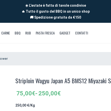
☀️ L'estate è fatta di tavole condivise
🔥 Tutto il gusto del BBQ in un unico shop
🚚 Spedizione gratuita da €150
CARNE
BBQ
RUB
PASTA FRESCA
GADGET
CONTATTI
lower
Striploin Wagyu Japan A5 BMS12 Miyazaki 
Fascia
75,00
€
-
250,00
€
di
prezzo:
250,00 €/Kg
da