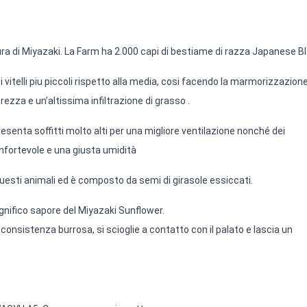
tura di Miyazaki. La Farm ha 2.000 capi di bestiame di razza Japanese B
 i vitelli piu piccoli rispetto alla media, cosi facendo la marmorizzazione
rezza e un’altissima infiltrazione di grasso .
presenta soffitti molto alti per una migliore ventilazione nonché dei
fortevole e una giusta umidità
questi animali ed è composto da semi di girasole essiccati.
magnifico sapore del Miyazaki Sunflower.
consistenza burrosa, si scioglie a contatto con il palato e lascia un