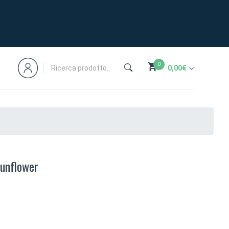
0
0,00
€
Sunflower