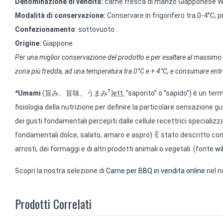
Denominazione di vendita:
carne fresca di manzo Giapponese W
Modalità di conservazione:
Conservare in frigorifero tra 0-4°C; 
Confezionamento
: sottovuoto
Origine:
Giappone
Per una miglior conservazione del prodotto e per esaltare al massimo le
zona più fredda, ad una temperatura tra 0°C e + 4°C, e consumare entro
?
*
Umami
(
旨み、旨味、うまみ
lett.
“saporito” o “sapido”) è un ter
fisiologia della nutrizione per definire la particolare sensazion
dei gusti fondamentali percepiti dalle cellule recettrici specializ
fondamentali dolce, salato, amaro e aspro). È stato descritto come
arrosti, dei formaggi e di altri prodotti animali o vegetali. (fonte
wi
Scopri la nostra selezione di
Carne per BBQ in vendita online
nel n
Prodotti Correlati