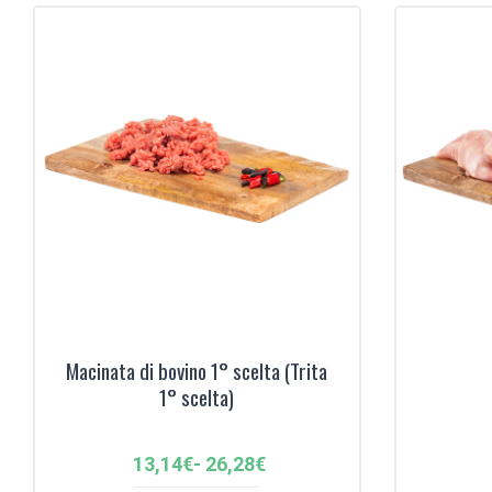
‹
Macinata di bovino 1° scelta (Trita
1° scelta)
Fascia
13,14
€
-
26,28
€
di