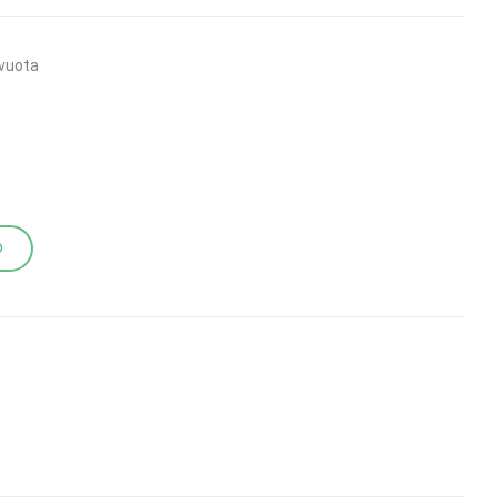
vuota
O