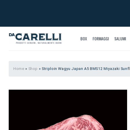
BOX
FORMAGGI
SALUMI
Home
»
Shop
»
Striploin Wagyu Japan A5 BMS12 Miyazaki Sunf