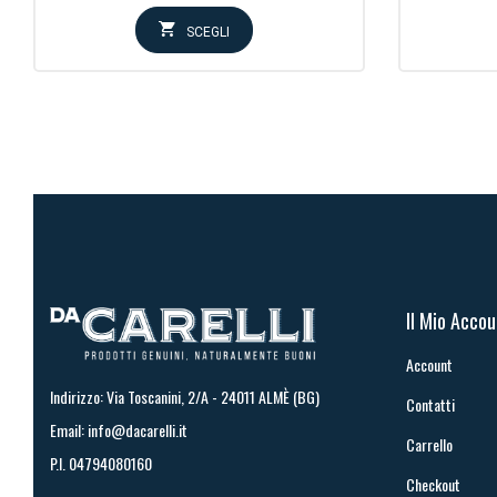
prezzo:
SCEGLI
da
13,14€
a
26,28€
Il Mio Acco
Account
Indirizzo: Via Toscanini, 2/A - 24011 ALMÈ (BG)
Contatti
Email:
info@dacarelli.it
Carrello
P.I. 04794080160
Checkout