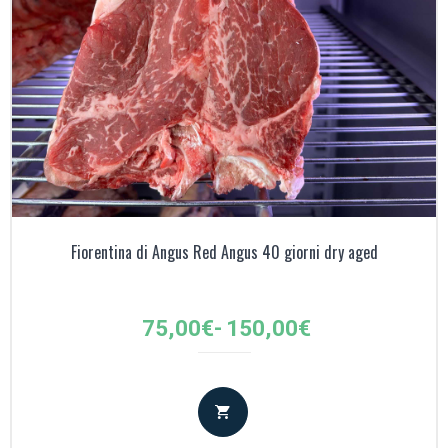
Fiorentina di Angus Red Angus 40 giorni dry aged
Fascia
75,00
€
-
150,00
€
di
prezzo:
da
75,00€