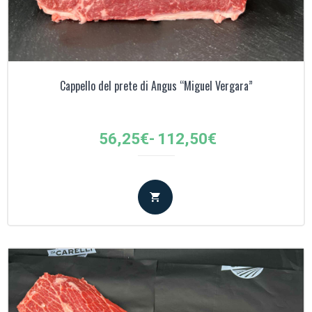
Cappello del prete di Angus “Miguel Vergara”
Fascia
56,25
€
-
112,50
€
di
prezzo:
da
56,25€
a
112,50€