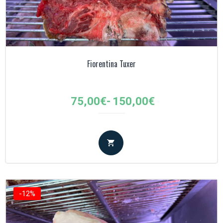
Fiorentina Tuxer
Fascia
75,00
€
-
150,00
€
di
prezzo:
da
75,00€
a
150,00€
-12%