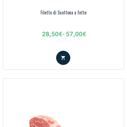
Filetto di Scottona a fette
Fascia
28,50
€
-
57,00
€
di
prezzo:
da
28,50€
a
57,00€