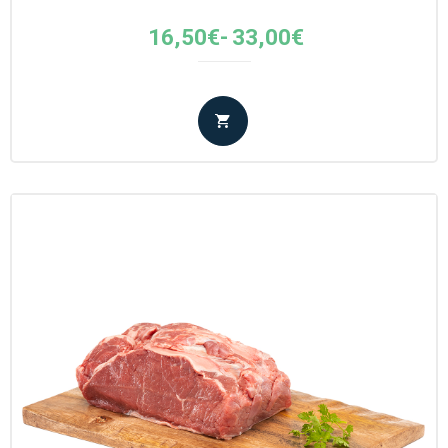
Fascia
16,50
€
-
33,00
€
di
prezzo:
da
16,50€
a
33,00€