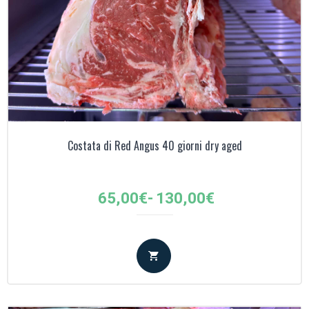
Costata di Red Angus 40 giorni dry aged
Fascia
65,00
€
-
130,00
€
di
prezzo:
da
65,00€
a