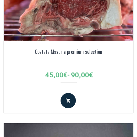
Costata Masuria premium selection
Fascia
45,00
€
-
90,00
€
di
prezzo:
da
45,00€
a
90,00€