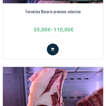
Fiorentina Masuria premium selection
Fascia
55,00
€
-
110,00
€
di
prezzo:
da
55,00€
a
110,00€