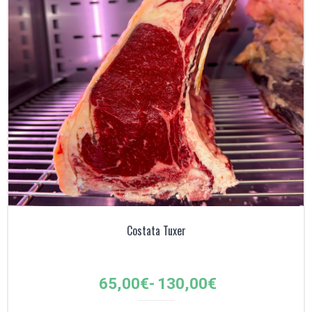
Costata Tuxer
Fascia
65,00
€
-
130,00
€
di