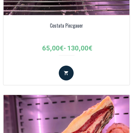
Costata Pinzgauer
Fascia
65,00
€
-
130,00
€
di
prezzo:
da
65,00€
a
130,00€