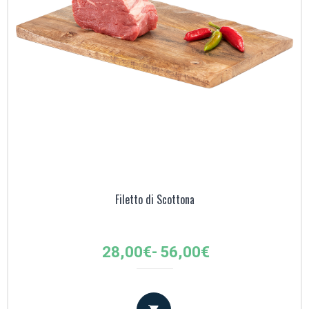
Filetto di Scottona
Fascia
28,00
€
-
56,00
€
di
prezzo:
da