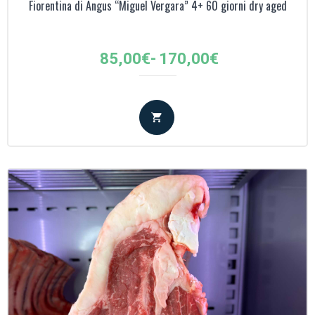
Fiorentina di Angus “Miguel Vergara” 4+ 60 giorni dry aged
Fascia
85,00
€
-
170,00
€
di
prezzo:
da
85,00€
a
170,00€