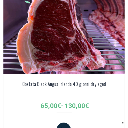
Costata Black Angus Irlanda 40 giorni dry aged
Fascia
65,00
€
-
130,00
€
di
prezzo: