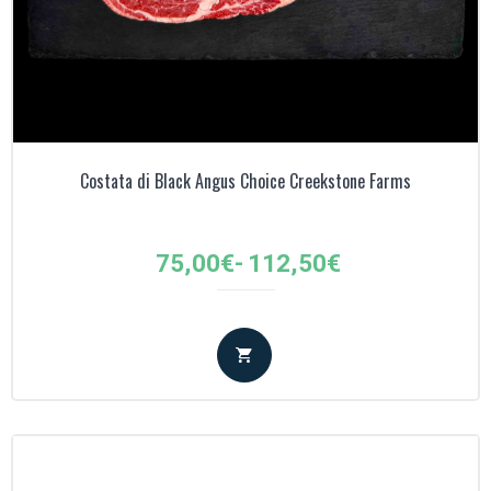
Costata di Black Angus Choice Creekstone Farms
Fascia
75,00
€
-
112,50
€
di
prezzo:
da
75,00€
a
112,50€