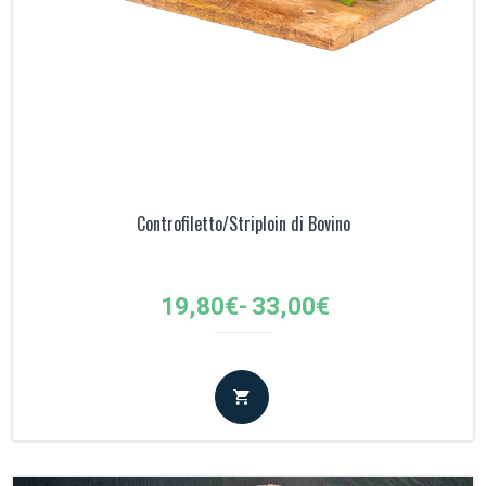
Controfiletto/Striploin di Bovino
Fascia
19,80
€
-
33,00
€
di
prezzo:
da
19,80€
a
33,00€