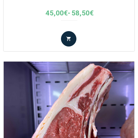
Fascia
45,00
€
-
58,50
€
di
prezzo:
da
45,00€
a
58,50€