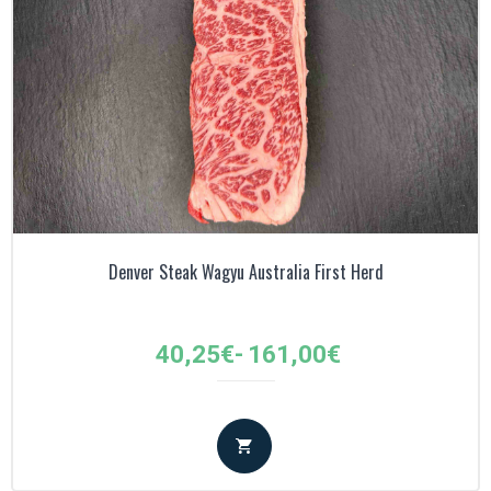
Denver Steak Wagyu Australia First Herd
Fascia
40,25
€
-
161,00
€
di
prezzo:
da
40,25€