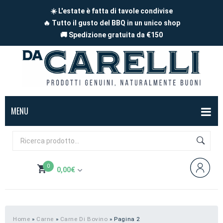
☀️ L'estate è fatta di tavole condivise
🔥 Tutto il gusto del BBQ in un unico shop
🚚 Spedizione gratuita da €150
MENU
BOX
FORMAGGI
0
0,00
€
Mucca
SALUMI
Non hai prodotti nel carrello
Capra
Affettati
CARNE
Pecora
A pezzi
Carne di maiale
BBQ
Home
»
Carne
»
Carne Di Bovino
»
Pagina 2
Subtotale:
0,00
€