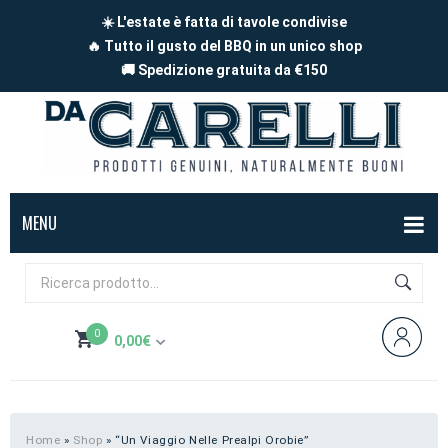
☀️ L'estate è fatta di tavole condivise
🔥 Tutto il gusto del BBQ in un unico shop
🚚 Spedizione gratuita da €150
MENU
BOX
FORMAGGI
0
0,00
€
Mucca
SALUMI
Non hai prodotti nel carrello
Capra
Affettati
CARNE
Pecora
A pezzi
Carne di maiale
BBQ
Home
»
Shop
»
“Un Viaggio Nelle Prealpi Orobie”
Subtotale:
0,00
€