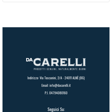
752,40€
a
817,00€
Indirizzo: Via Toscanini, 2/A - 24011 ALMÈ (BG)
Email:
info@dacarelli.it
P.I. 04794080160
Seguici Su: