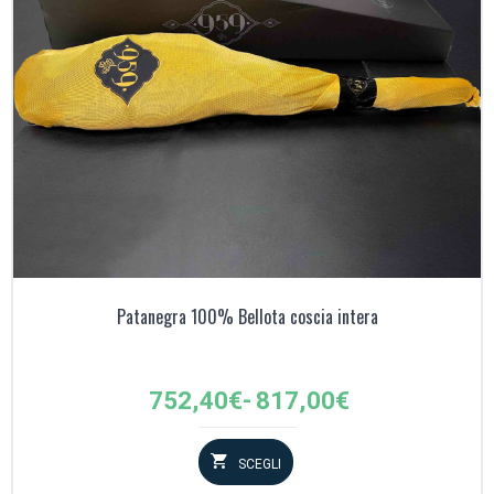
Patanegra 100% Bellota coscia intera
Fascia
752,40
€
-
817,00
€
di
prezzo:
SCEGLI
da