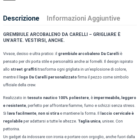
Descrizione
Informazioni Aggiuntive
GREMBIULE ARCOBALENO DA CARELLI – GRIGLIARE È
UN’ARTE. VESTIRSI, ANCHE.
Vivace, deciso e ultra pratico: il
grembiule arcobaleno Da Carelli
è
pensato per chi porta stile e personalità anche ai fornelli. Il design ispirato
allo
street graffiti
trasforma ogni grigliata in un’esplosione di colore,
mentre il
logo Da Carelli personalizzato
firma il pezzo come simbolo
ufficiale della crew.
Realizzato in
tessuto nautico 100% poliestere
, è
impermeabile, leggero
e resistente
, perfetto per affrontare fiamme, fumo e schizzi senza stress.
Si
lava facilmente
,
non si stira
e mantiene la forma. Il
laccio cervicale è
regolabile
per adattarsi a tutte le altezze.
Taglia unica
, unisex. Con
pettorina.
Un gadget da indossare con ironia e portare con orgoglio, anche fuori dalla