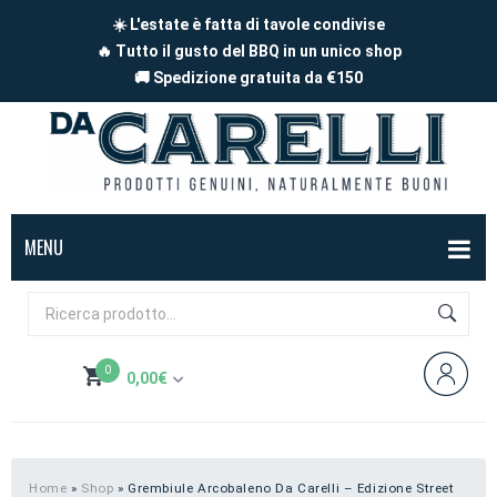
☀️ L'estate è fatta di tavole condivise
🔥 Tutto il gusto del BBQ in un unico shop
🚚 Spedizione gratuita da €150
MENU
BOX
FORMAGGI
0
0,00
€
Mucca
SALUMI
Non hai prodotti nel carrello
Capra
Affettati
CARNE
Pecora
A pezzi
Carne di maiale
BBQ
Home
»
Shop
»
Grembiule Arcobaleno Da Carelli – Edizione Street
Subtotale:
0,00
€